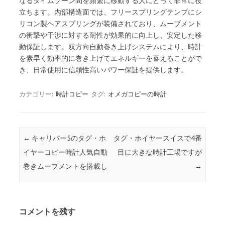
なるタイムゾーン間を頻繁に移動する人にとって非常に役
立ちます。内部構造面では、フリースプリングテンプにシ
リコン製ヘアスプリングが装備されており、ムーブメント
の衝撃や干渉に対する耐性が効果的に向上し、安定した移
動保証します。双方向自動巻き上げシステムにより、時計
を素早く効率的に巻き上げてエネルギーを蓄えることがで
き、日常使用に信頼性高いパワー保証を提供します。
カテゴリー:
時計コピー
タグ:
オメガコピーの時計
投稿ナビゲーション
←
キャリバー5のタグ・ホ
タグ・ホイヤースイスで4番
イヤーコピー時計人気自動
目に大きな時計工場ですが
巻きムーブメントを搭載し
→
コメントを残す