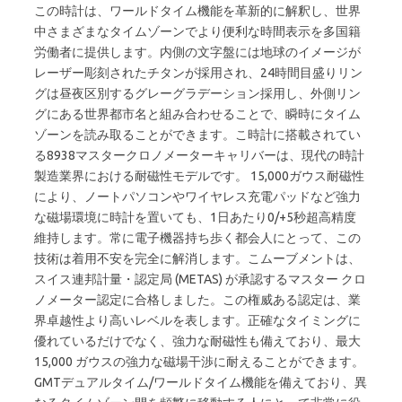
この時計は、ワールドタイム機能を革新的に解釈し、世​​界
中さまざまなタイムゾーンでより便利な時間表示を多国籍
労働者に提供します。内側の文字盤には地球のイメージが
レーザー彫刻されたチタンが採用され、24時間目盛りリン
グは昼夜区別するグレーグラデーション採用し、外側リン
グにある世界都市名と組み合わせることで、瞬時にタイム
ゾーンを読み取ることができます。こ時計に搭載されてい
る8938マスタークロノメーターキャリバーは、現代の時計
製造業界における耐磁性モデルです。 15,000ガウス耐磁性
により、ノートパソコンやワイヤレス充電パッドなど強力
な磁場環境に時計を置いても、1日あたり0/+5秒超高精度
維持します。常に電子機器持ち歩く都会人にとって、この
技術は着用不安を完全に解消します。こムーブメントは、
スイス連邦計量・認定局 (METAS) が承認するマスター クロ
ノメーター認定に合格しました。この権威ある認定は、業
界卓越性より高いレベルを表します。正確なタイミングに
優れているだけでなく、強力な耐磁性も備えており、最大
15,000 ガウスの強力な磁場干渉に耐えることができます。
GMTデュアルタイム/ワールドタイム機能を備えており、異