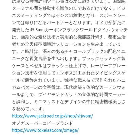
は単なる時間計測ツール域はるかに超えています。国際線
ターミナル間を移動する際旅の友であるだけでなく、ビジ
ネスミーティングではセンスの象徴となり、スポーツシー
ンでは頼りになるパートナーとなります。オメガが新たに
発売した45.5mmカーボンブラックワールドタイムウォッチ
は、画期的な素材技術と実用的な機能設計備え、都市生活
者ため全天候型腕時計ソリューションを生み出していま
す。こ時計は、深みのあるチャコールブラックの配色でユ
ニークな視覚言語を生み出します。ブラックセラミック製
ケースとベゼルはブラッシュ仕上げで、レーザーアブレー
ション技術を使用してエンボス加工されたダイビングスケ
ールで装飾されています。独特な職人技で形作られたハニ
カムパターンの文字盤は、現代建築立体的なカーテンウォ
ールようで、ダイヤモンドカットの立体的な時間マーカー
と調和し、ミニマリストなデザインの中に精密機械美しさ
を秘めています。
https://www.jackroad.co.jp/shop/r/rjwom/
オメガスーパーコピーブランド
https://www.tokeiaat.com/omega/