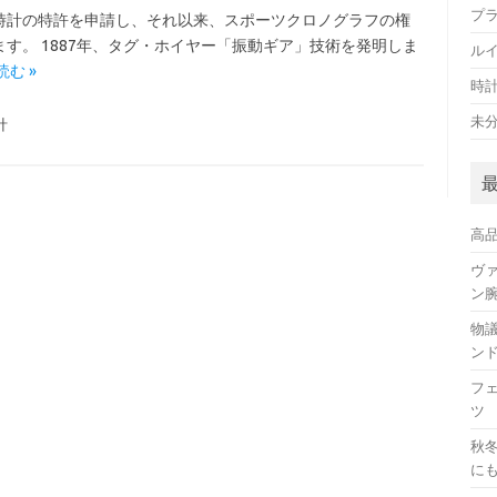
プ
時計の特許を申請し、それ以来、スポーツクロノグラフの権
す。 1887年、タグ・ホイヤー「振動ギア」技術を発明しま
ル
む »
時
未
計
高
ヴ
ン
物
ン
フ
ツ
秋
に