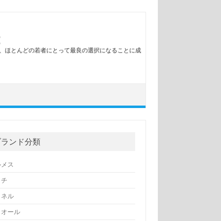
訣
め、ほとんどの若者にとって最良の選択になることに成
ブランド分類
ルメス
ッチ
ャネル
ィオール