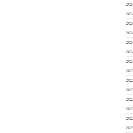
20
20
20
20
20
20
20
20
20
20
20
20
20
20