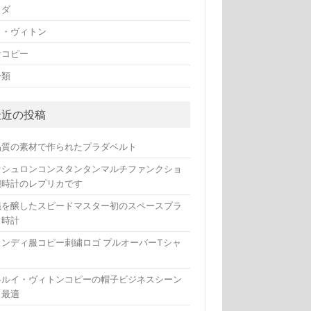
ラダ
イ・ヴィトン
計コピー
分類
最近の投稿
品質の素材で作られたプラダベルト
ァシュロンコンスタンタンマルチファンクショ
腕時計のレプリカです
議を醸したスピードマスター初のスペースブラ
ド時計
ェンディ服コピー刺繍ロゴ プルオーバーTシャ
冬ルイ・ヴィトンコピーの帽子ビジネスシーン
も最適