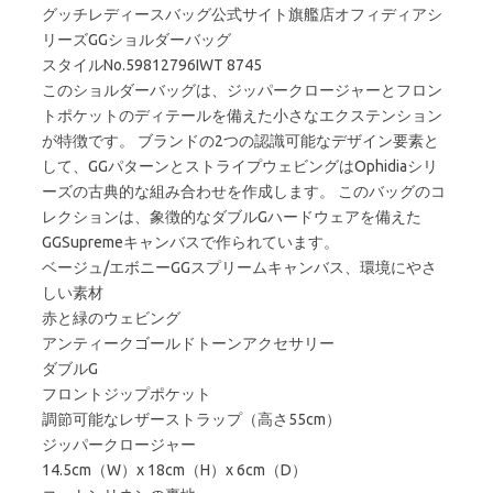
グッチレディースバッグ公式サイト旗艦店オフィディアシ
リーズGGショルダーバッグ
スタイルNo.59812796IWT 8745
このショルダーバッグは、ジッパークロージャーとフロン
トポケットのディテールを備えた小さなエクステンション
が特徴です。 ブランドの2つの認識可能なデザイン要素と
して、GGパターンとストライプウェビングはOphidiaシリ
ーズの古典的な組み合わせを作成します。 このバッグのコ
レクションは、象徴的なダブルGハードウェアを備えた
GGSupremeキャンバスで作られています。
ベージュ/エボニーGGスプリームキャンバス、環境にやさ
しい素材
赤と緑のウェビング
アンティークゴールドトーンアクセサリー
ダブルG
フロントジップポケット
調節可能なレザーストラップ（高さ55cm）
ジッパークロージャー
14.5cm（W）x 18cm（H）x 6cm（D）