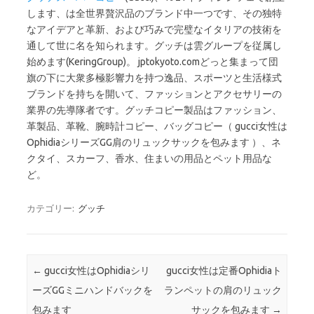
します、は全世界贅沢品のブランド中一つです、その独特
なアイデアと革新、および巧みで完璧なイタリアの技術を
通して世に名を知られます。グッチは雲グループを従属し
始めます(KeringGroup)。 jptokyoto.comどっと集まって団
旗の下に大衆多極影響力を持つ逸品、スポーツと生活様式
ブランドを持ちを開いて、ファッションとアクセサリーの
業界の先導隊者です。グッチコピー製品はファッション、
革製品、革靴、腕時計コピー、バッグコピー（ gucci女性は
OphidiaシリーズGG肩のリュックサックを包みます ）、ネ
クタイ、スカーフ、香水、住まいの用品とペット用品な
ど。
カテゴリー:
グッチ
投稿ナビゲーション
←
gucci女性はOphidiaシリ
gucci女性は定番Ophidiaト
ーズGGミニハンドバックを
ランペットの肩のリュック
包みます
サックを包みます
→