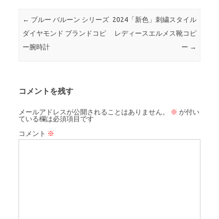
投稿ナビゲーション
←
ブルー バルーン シリーズ
2024「新色」刺繍スタイル
ダイヤモンド ブランドコピ
レディースエルメス靴コピ
ー腕時計
ー
→
コメントを残す
メールアドレスが公開されることはありません。
※
が付い
ている欄は必須項目です
コメント
※