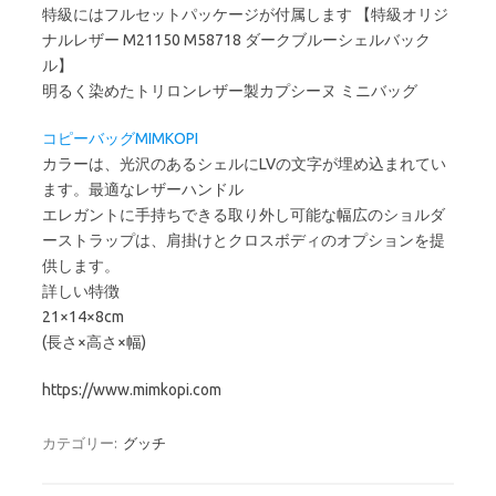
特級にはフルセットパッケージが付属します 【特級オリジ
ナルレザー M21150 M58718 ダークブルーシェルバック
ル】
明るく染めたトリロンレザー製カプシーヌ ミニバッグ
コピーバッグMIMKOPI
カラーは、光沢のあるシェルにLVの文字が埋め込まれてい
ます。最適なレザーハンドル
エレガントに手持ちできる取り外し可能な幅広のショルダ
ーストラップは、肩掛けとクロスボディのオプションを提
供します。
詳しい特徴
21×14×8cm
(長さ×高さ×幅)
https://www.mimkopi.com
カテゴリー:
グッチ